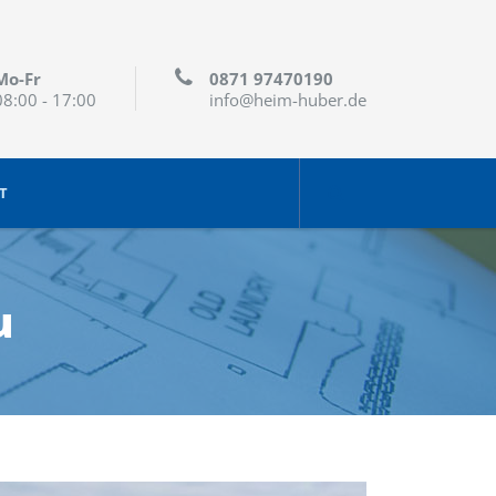
Mo-Fr
0871 97470190
08:00 - 17:00
info@heim-huber.de
T
u